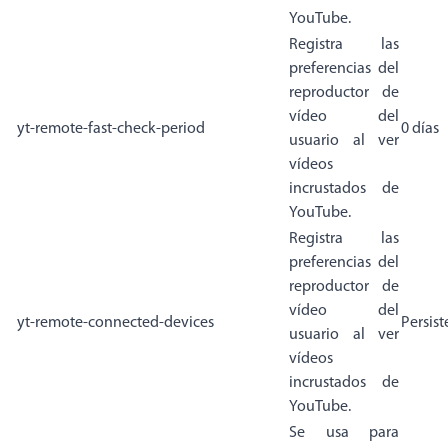
YouTube.
Registra las
preferencias del
reproductor de
vídeo del
yt-remote-fast-check-period
0 días
usuario al ver
vídeos
incrustados de
YouTube.
Registra las
preferencias del
reproductor de
vídeo del
yt-remote-connected-devices
Persist
usuario al ver
vídeos
incrustados de
YouTube.
Se usa para