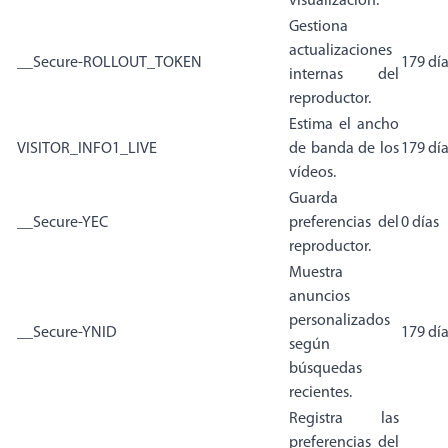
visualización.
Gestiona
actualizaciones
__Secure-ROLLOUT_TOKEN
179 dí
internas del
reproductor.
Estima el ancho
VISITOR_INFO1_LIVE
de banda de los
179 dí
vídeos.
Guarda
__Secure-YEC
preferencias del
0 días
reproductor.
Muestra
anuncios
personalizados
__Secure-YNID
179 dí
según
búsquedas
recientes.
Registra las
preferencias del