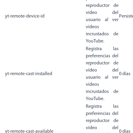
reproductor de
vídeo del
yt-remote-device-id
Persist
usuario al ver
vídeos
incrustados de
YouTube.
Registra las
preferencias del
reproductor de
vídeo del
yt-remote-cast-installed
0 días
usuario al ver
vídeos
incrustados de
YouTube.
Registra las
preferencias del
reproductor de
vídeo del
yt-remote-cast-available
0 días