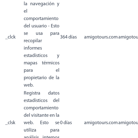
la navegación y
el
comportamiento
del usuario - Esto
se usa para
_clck
364 días
amigotours.com
amigotou
recopilar
informes
estadísticos y
mapas térmicos
para el
propietario de la
web.
Registra datos
estadísticos del
comportamiento
del visitante en la
_clsk
web. Esto se
0 días
amigotours.com
amigotou
utiliza para
análisis internos