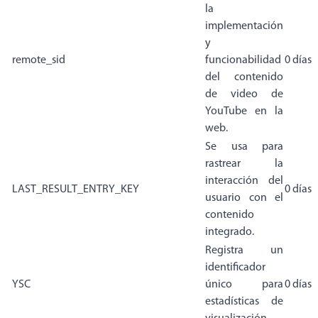
la
implementación
y
remote_sid
funcionabilidad
0 días
del contenido
de video de
YouTube en la
web.
Se usa para
rastrear la
interacción del
LAST_RESULT_ENTRY_KEY
0 días
usuario con el
contenido
integrado.
Registra un
identificador
YSC
único para
0 días
estadísticas de