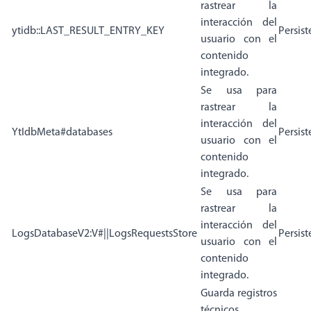
rastrear la
interacción del
ytidb::LAST_RESULT_ENTRY_KEY
Persist
usuario con el
contenido
integrado.
Se usa para
rastrear la
interacción del
YtIdbMeta#databases
Persist
usuario con el
contenido
integrado.
Se usa para
rastrear la
interacción del
LogsDatabaseV2:V#||LogsRequestsStore
Persist
usuario con el
contenido
integrado.
Guarda registros
técnicos