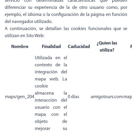
servicio con determinadas características que pueden
diferenciar su experiencia de la de otro usuario como, por
ejemplo, el idioma o la configuración de la página en función
del navegador utilizado.
A continuación, se detallan las cookies funcionales que se
utilizan en Sito Web:
¿Quien las
Nombre
Finalidad
Caducidad
utiliza?
Utilizada en el
contexto de la
integración del
mapa web. La
cookie
almacena la
maps/gen_204
0 días
amigotours.com
map
interacción del
usuario con el
mapa con el
objeto de
mejorar su