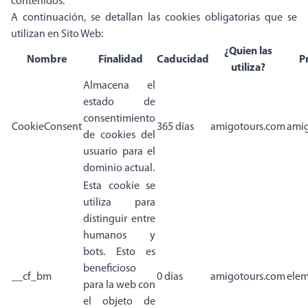
contenidos.
A continuación, se detallan las cookies obligatorias que se
utilizan en Sito Web:
¿Quien las
Nombre
Finalidad
Caducidad
P
utiliza?
Almacena el
estado de
consentimiento
CookieConsent
365 días
amigotours.com
ami
de cookies del
usuario para el
dominio actual.
Esta cookie se
utiliza para
distinguir entre
humanos y
bots. Esto es
beneficioso
__cf_bm
0 días
amigotours.com
elem
para la web con
el objeto de