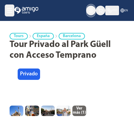
USD
EN
Tours
España
Barcelona
Tour Privado al Park Güell
con Acceso Temprano
Privado
Ver
más (
1
)