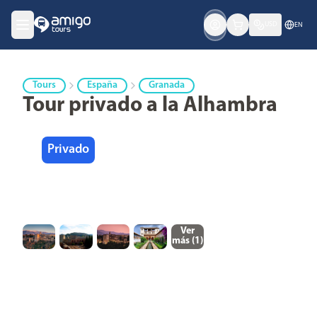
USD
EN
Tours
España
Granada
Tour privado a la Alhambra
Privado
Ver
más (
1
)