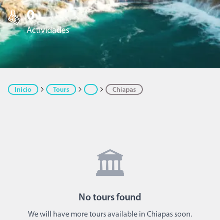
0
Actividades
Inicio
Tours
Chiapas
🏛️
No
tours
found
We will have more tours available in Chiapas soon.