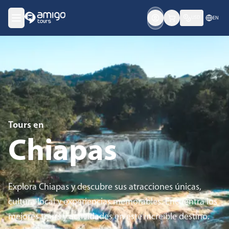
USD
EN
Tours en
Chiapas
Explora Chiapas y descubre sus atracciones únicas,
cultura local y experiencias memorables. Encuentra los
mejores tours y actividades en este increíble destino.