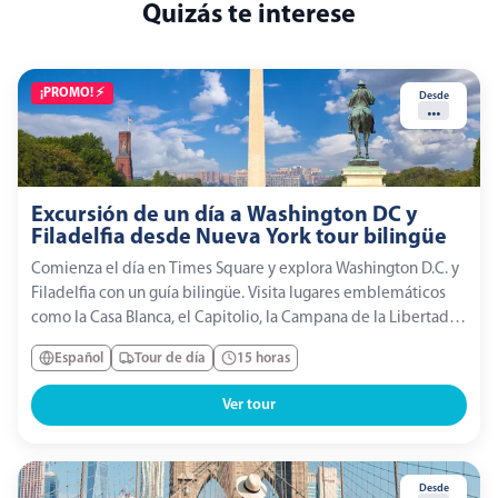
Quizás te interese
¡PROMO! ⚡️
Desde
...
Excursión de un día a Washington DC y
Filadelfia desde Nueva York tour bilingüe
Comienza el día en Times Square y explora Washington D.C. y
Filadelfia con un guía bilingüe. Visita lugares emblemáticos
como la Casa Blanca, el Capitolio, la Campana de la Libertad,
el Independence Hall y Rocky Steps antes de regresar a Nueva
Español
Tour de día
15 horas
York por la noche.
Ver tour
Desde