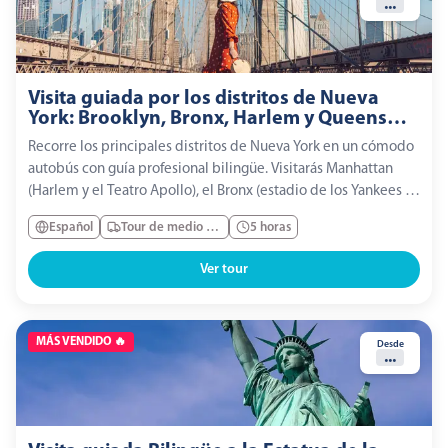
...
Visita guiada por los distritos de Nueva
York: Brooklyn, Bronx, Harlem y Queens
con Coney Island
Recorre los principales distritos de Nueva York en un cómodo
autobús con guía profesional bilingüe. Visitarás Manhattan
(Harlem y el Teatro Apollo), el Bronx (estadio de los Yankees y
origen del hip hop), Queens (Flushing Meadows y el
Español
Tour de medio día
5 horas
Unisphere) y Brooklyn (Williamsburg y Crown Heights)....
Ver tour
MÁS VENDIDO 🔥
Desde
...