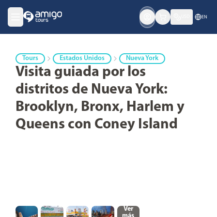
USD
EN
Tours
Estados Unidos
Nueva York
Visita guiada por los
distritos de Nueva York:
Brooklyn, Bronx, Harlem y
Queens con Coney Island
Ver
más