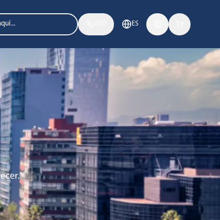
USD
ES
ecer.