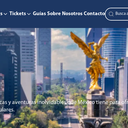
s
Tickets
Guías
Sobre Nosotros
Contacto
cas y aventuras inolvidables que México tiene para ofr
ulares.