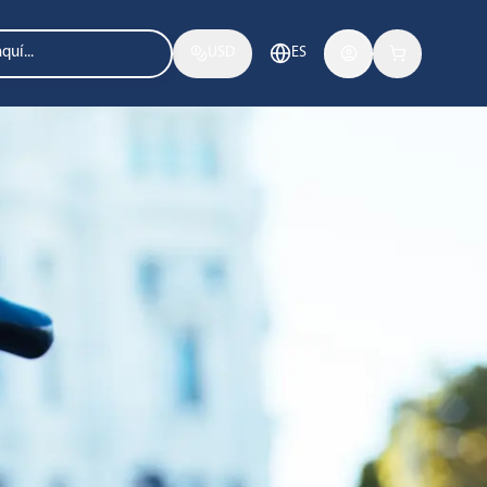
USD
ES