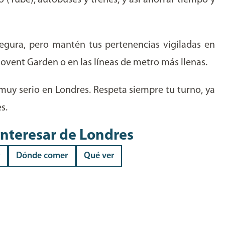
 (Tube), autobuses y trenes, y así ahorrar tiempo y
gura, pero mantén tus pertenencias vigiladas en
ovent Garden o en las líneas de metro más llenas.
 muy serio en Londres. Respeta siempre tu turno, ya
s.
interesar
de
Londres
Dónde comer
Qué ver