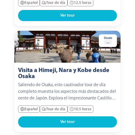
Español
Tour de día
12.5 horas
Pabellón Dorado, explora el histórico Castillo de
Nijo y finaliza tu recorrido en el Santuario Fushimi...
Ver tour
Desde
...
Visita a Himeji, Nara y Kobe desde
Osaka
Saliendo de Osaka, este cautivador tour de día
completo muestra los aspectos más destacados del
oeste de Japón. Explora el impresionante Castillo
de Himeji, disfruta de tiempo libre y de los sabores
Español
Tour de día
10.5 horas
locales en el Barrio Chino de Kobe, y visita el Parque
Nara, incluyendo el Templo Tōdai-ji y su...
Ver tour