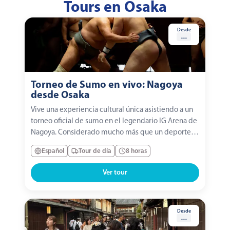
Tours en Osaka
Desde
...
Torneo de Sumo en vivo: Nagoya
desde Osaka
Vive una experiencia cultural única asistiendo a un
torneo oficial de sumo en el legendario IG Arena de
Nagoya. Considerado mucho más que un deporte,
el sumo es una tradición japonesa cargada de
Español
Tour de día
8 horas
rituales, disciplina e historia. Además, un guía
profesional especializado en sumo te explicará las...
Ver tour
Desde
...