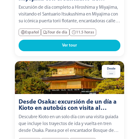
Itsukushima y ferry desde Osaka
Excursión de día completo a Hiroshima y Miyajima,
visitando el Santuario Itsukushima en Miyajima con
su icónica puerta torii flotante, encantadoras calles,
templos y delicias locales, para luego explorar el
Español
Tour de día
11.5 horas
Parque Conmemorativo de la Paz de Hiroshima y la
Cúpula de la Bomba Atómica antes de...
Ver tour
Desde
...
Desde Osaka: excursión de un día a
Kioto en autobús con visita al
Castillo de Nijo, Arashiyama y
Descubre Kioto en un solo día con una visita guiada
Fushimi Inari
que incluye los trayectos de ida y vuelta en tren
desde Osaka. Pasea por el encantador Bosque de
Bambú de Arashiyama, admira el emblemático