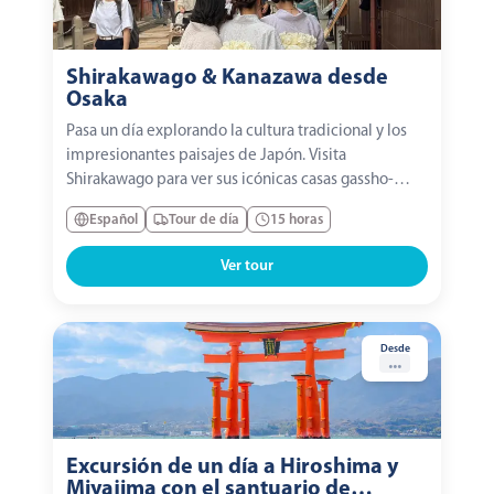
Shirakawago & Kanazawa desde
Osaka
Pasa un día explorando la cultura tradicional y los
impresionantes paisajes de Japón. Visita
Shirakawago para ver sus icónicas casas gassho-
zukuri, disfruta de la serena belleza del Jardín
Español
Tour de día
15 horas
Kenrokuen y pasea por las calles históricas de
Higashi Chaya con sus casas de té y talleres
Ver tour
artesanales. El...
Desde
...
Excursión de un día a Hiroshima y
Miyajima con el santuario de