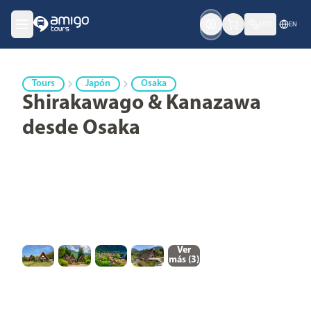
USD
EN
Tours
Japón
Osaka
Shirakawago & Kanazawa
desde Osaka
Ver
más (
3
)