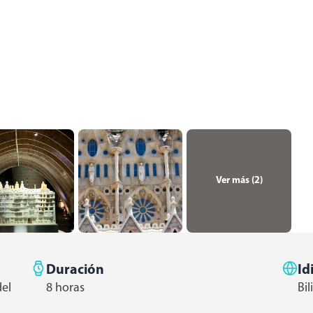
Ver más (
2
)
Duración
Id
del
8 horas
Bi