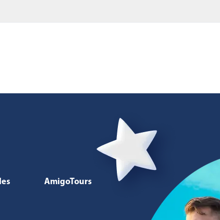
les
AmigoTours