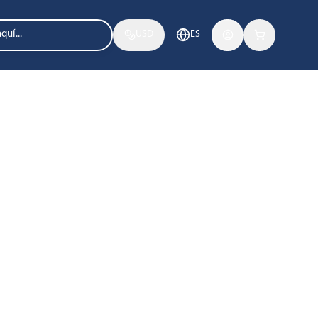
USD
ES