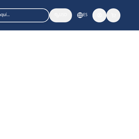
USD
ES