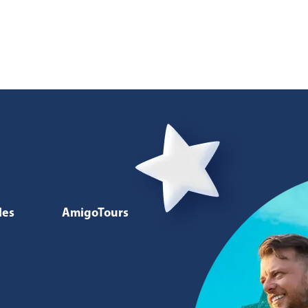
les
AmigoTours