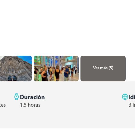
Ver más (
5
)
Duración
Id
tes
1.5 horas
Bi