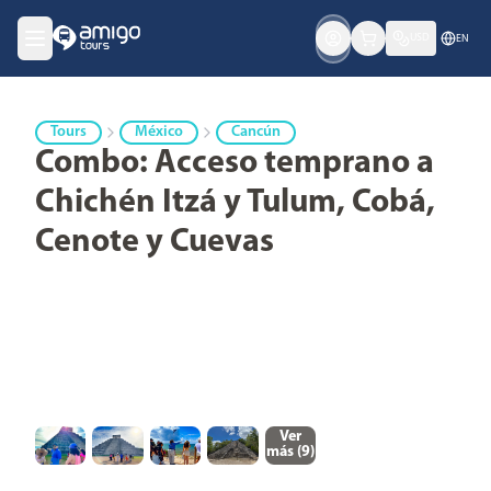
USD
EN
Tours
México
Cancún
Combo: Acceso temprano a
Chichén Itzá y Tulum, Cobá,
Cenote y Cuevas
Ver
más (
9
)