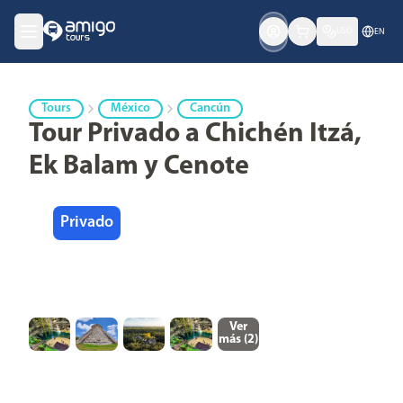
USD
EN
Tours
México
Cancún
Tour Privado a Chichén Itzá,
Ek Balam y Cenote
Privado
Ver
más (
2
)