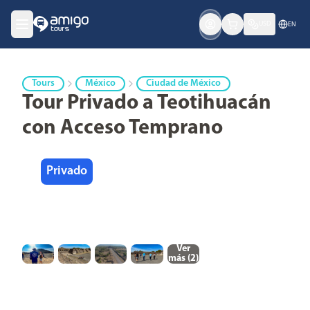
USD
EN
Tours
México
Ciudad de México
Tour Privado a Teotihuacán
con Acceso Temprano
Privado
Ver
más (
2
)