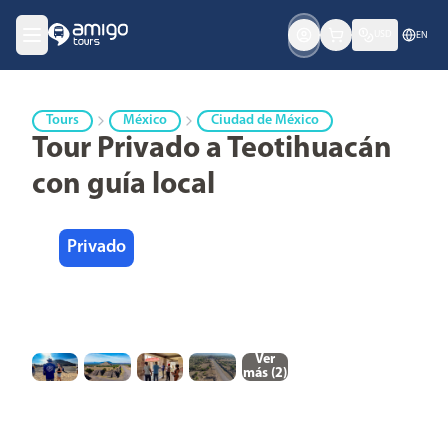
USD
EN
Tours
México
Ciudad de México
Tour Privado a Teotihuacán
con guía local
Privado
Ver
más (
2
)