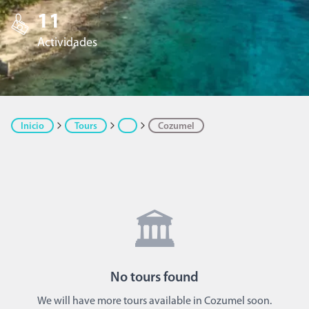
11
Actividades
Inicio
Tours
Cozumel
🏛️
No
tours
found
We will have more tours available in Cozumel soon.