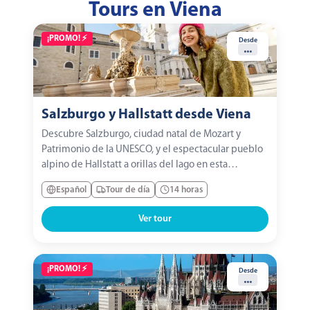
Tours en Viena
¡PROMO! ⚡️
Desde
...
Salzburgo y Hallstatt desde Viena
Descubre Salzburgo, ciudad natal de Mozart y
Patrimonio de la UNESCO, y el espectacular pueblo
alpino de Hallstatt a orillas del lago en esta
excursión de día completo desde Viena.
Español
Tour de día
14 horas
Ver tour
¡PROMO! ⚡️
Desde
...