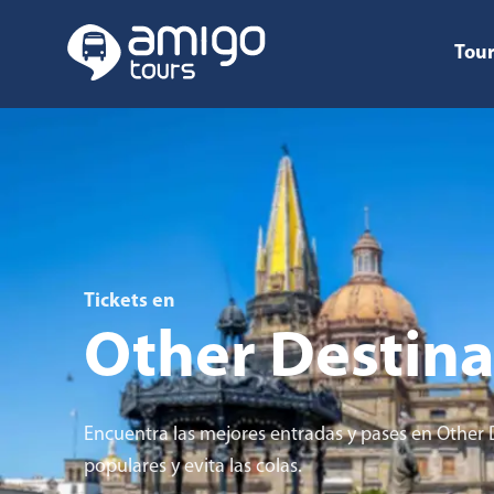
Tour
Tickets en
Other Destina
Encuentra las mejores entradas y pases en Other 
populares y evita las colas.