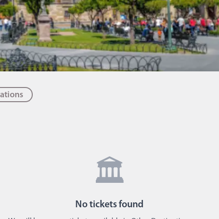
ations
🏛️
No
tickets
found