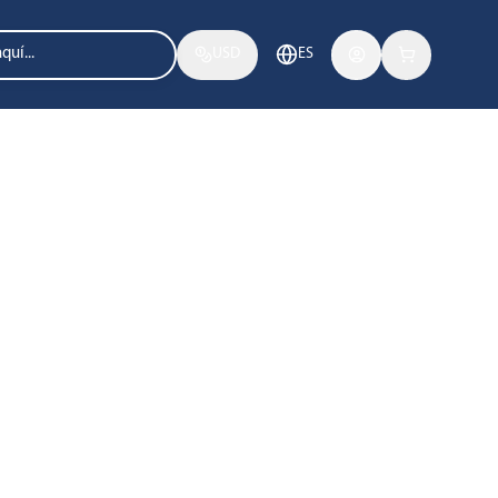
USD
ES