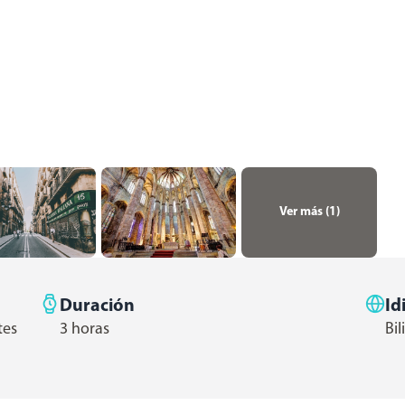
Ver más (
1
)
Duración
Id
tes
3 horas
Bi