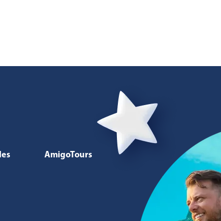
les
AmigoTours