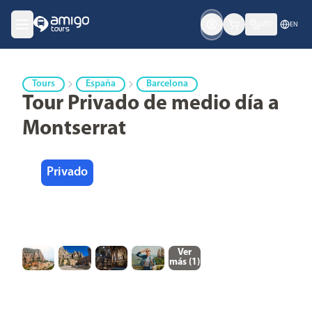
USD
EN
Tours
España
Barcelona
Tour Privado de medio día a
Montserrat
Privado
Ver
más (
1
)