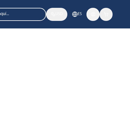
USD
ES