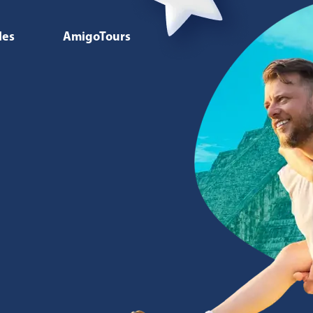
les
AmigoTours