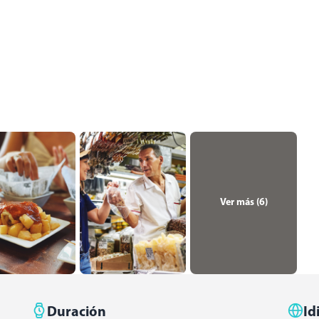
Ver más (
6
)
Duración
Id