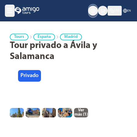
USD
EN
Tours
España
Madrid
Tour privado a Ávila y
Salamanca
Privado
Ver
más (
1
)