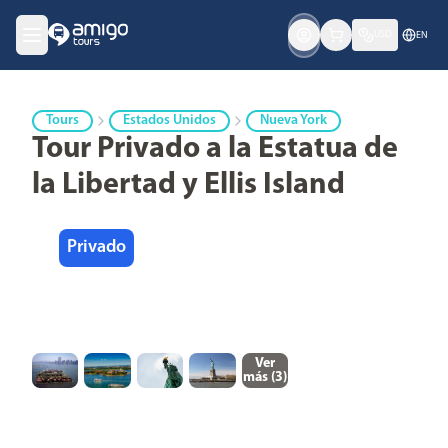
USD
EN
Tours
Estados Unidos
Nueva York
Tour Privado a la Estatua de
la Libertad y Ellis Island
Privado
Ver
más (
3
)