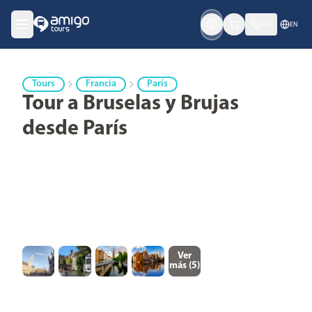
USD
EN
Tours
Francia
París
Tour a Bruselas y Brujas
desde París
Ver
más (
5
)