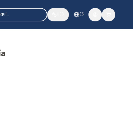
USD
ES
ía