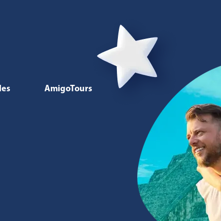
les
AmigoTours