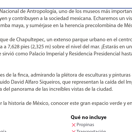
 Nacional de Antropología, uno de los museos más importan
luyen y contribuyen a la sociedad mexicana. Echaremos un vi
a tumba maya, y sumérjase en la herencia precolombina de Méx
Bosque de Chapultepec, un extenso parque urbano en el centr
a a 7,628 pies (2,325 m) sobre el nivel del mar. ¡Estarás en
e sirvió como Palacio Imperial y Residencia Presidencial has
 de la finca, admirando la plétora de esculturas y pinturas 
luido David Alfaro Siqueiros, que representan la caída del I
ta del panorama de las increíbles vistas de la ciudad.
r la historia de México, conocer este gran espacio verde y 
Qué no incluye
Propinas