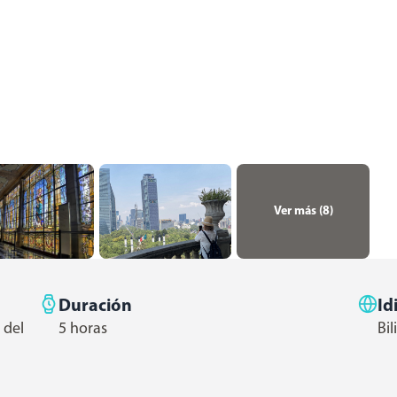
Ver más (
8
)
Duración
Id
 del
5 horas
Bi