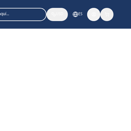
USD
ES