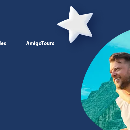
les
AmigoTours