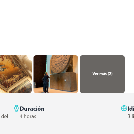
Ver más (
2
)
Duración
Id
 del
4 horas
Bi