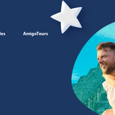
les
AmigoTours