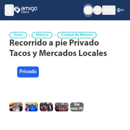
USD
EN
Tours
México
Ciudad de México
Recorrido a pie Privado
Tacos y Mercados Locales
Privado
Ver
más (
4
)