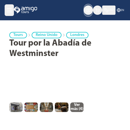
USD
EN
Tours
Reino Unido
Londres
Tour por la Abadía de
Westminster
Ver
más (
4
)