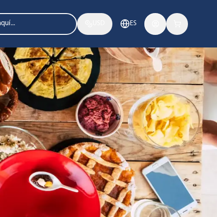
USD
ES