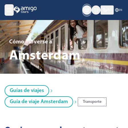
USD
EN
Cómo moverse
a
Amsterdam
Guías de viajes
Guía de viaje Amsterdam
Transporte