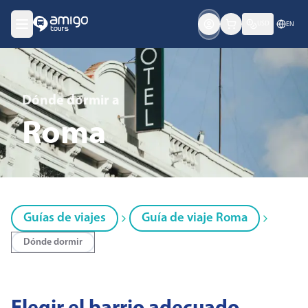
USD
EN
Dónde dormir
a
Roma
Guías de viajes
Guía de viaje Roma
Dónde dormir