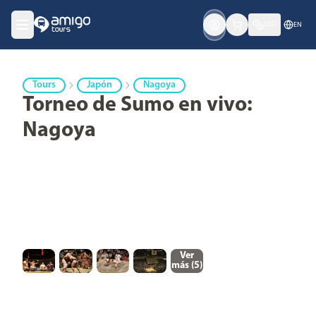
USD
EN
Tours
Japón
Nagoya
Torneo de Sumo en vivo:
Nagoya
Ver
más (
5
)