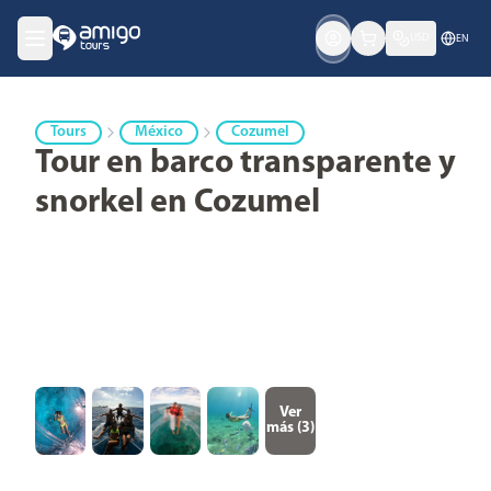
USD
EN
Tours
México
Cozumel
Tour en barco transparente y
snorkel en Cozumel
Ver
más (
3
)